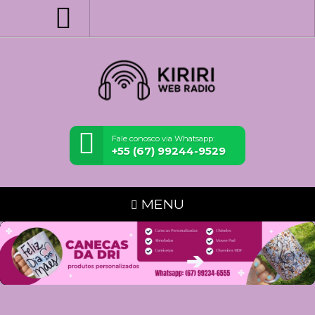
Fale conosco via Whatsapp:
+55 (67) 99244-9529
MENU