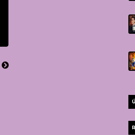
@PAPAODACURUZU#
OU
Ú