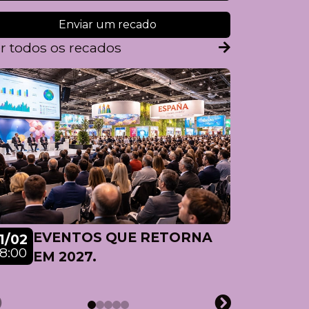
Enviar um recado
r todos os recados
EVENTOS QUE RETORNA
1/02
8:00
EV
EM 2027.
01/08
07:30
20