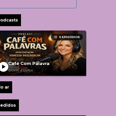
odcasts
0 EPISÓDIOS
Café Com Palavra
OUVIR AGORA
o ar
Pedidos