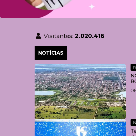
Visitantes:
2.020.416
NOTÍCIAS
N
N
B
0
N
Ta