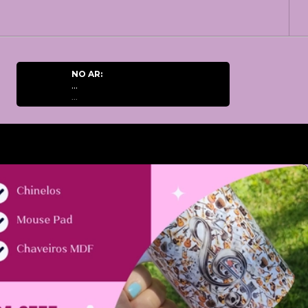
NO AR:
...
...