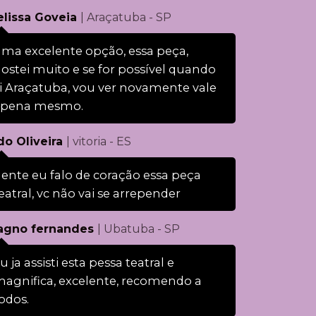
lissa Goveia
| Araçatuba - SP
ma excelente opção, essa peça,
ostei muito e se for possível quando
i Araçatuba, vou ver novamente vale
apena mesmo.
do Oliveira
| vitoria - ES
ente eu falo de coração essa peça
eatral, vc não vai se arrepender
gno fernandes
| Ubatuba - SP
u ja assisti esta pessa teatral e
agnifica, excelente, recomendo a
odos.