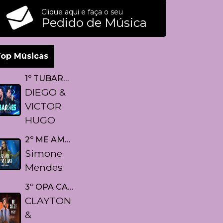
Clique aqui e faça o seu
Pedido de Música
op Músicas
1º TUBARÕES
DIEGO &
VICTOR
HUGO
2º ME AMA OU MELARGA
Simone
Mendes
3º OPA CADÊ EU
CLAYTON
&