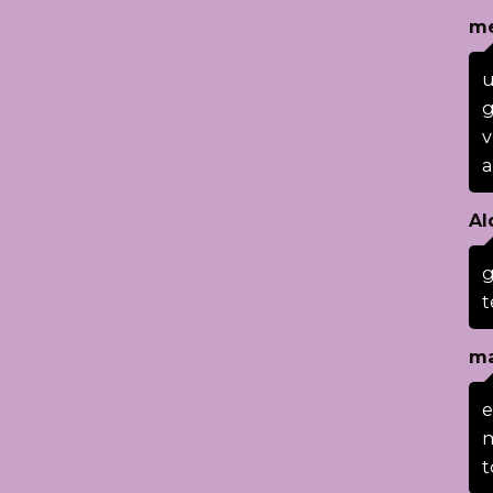
me
u
g
v
Al
g
t
ma
e
m
t