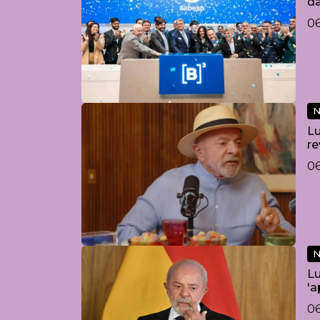
d
0
N
Lu
re
“I
0
N
Lu
'a
0