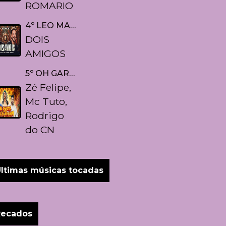
ROMARIO
4º LEO MAGALHAES & WEALEY SAFADÃO
DOIS
AMIGOS
5º OH GAROTA QUERO VOCE SO PRA MIM
Zé Felipe,
VINTES PREMIADOS
PARCEIR
Mc Tuto,
Rodrigo
do CN
ltimas músicas tocadas
Recados