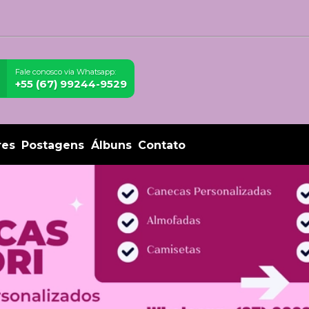
Fale conosco via Whatsapp:
+55 (67) 99244-9529
res
Postagens
Álbuns
Contato