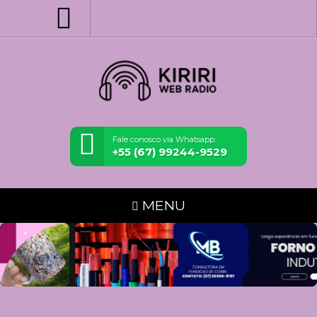
Fale conosco via Whatsapp:
+55 (67) 99244-9529
MENU