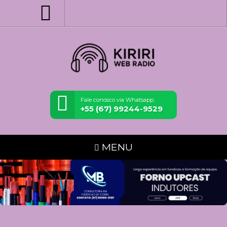
Fale conosco via Whatsapp:
+55 (67) 99244-9529
MENU