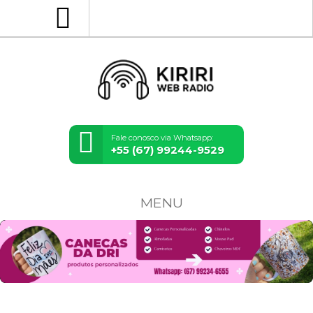
Fale conosco via Whatsapp:
+55 (67) 99244-9529
MENU