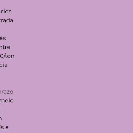
rios
rrada
 às
ntre
00/ton
cia
prazo.
 meio
e
m
s e