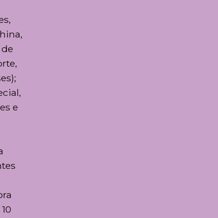
es,
hina,
 de
rte,
es);
cial,
es e
a
ntes
ora
 10