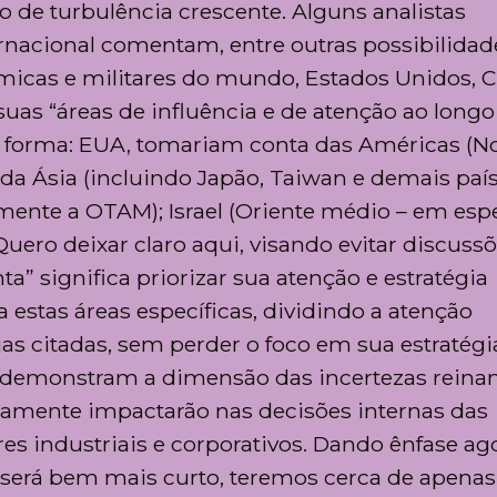
de turbulência crescente. Alguns analistas
rnacional comentam, entre outras possibilidad
micas e militares do mundo, Estados Unidos, C
 suas “áreas de influência e de atenção ao longo
e forma: EUA, tomariam conta das Américas (No
 da Ásia (incluindo Japão, Taiwan e demais país
ente a OTAM); Israel (Oriente médio – em espe
Quero deixar claro aqui, visando evitar discussõ
a” significa priorizar sua atenção e estratégia
 estas áreas específicas, dividindo a atenção
as citadas, sem perder o foco em sua estratégi
ó, demonstram a dimensão das incertezas reina
rtamente impactarão nas decisões internas das
res industriais e corporativos. Dando ênfase ag
 será bem mais curto, teremos cerca de apenas