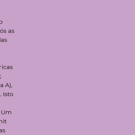
o
ós as
das
ricas
;
a A),
 Isto
. Um
mit
as