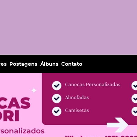
Fale conosco via Whatsapp:
+55 (67) 99244-9529
res
Postagens
Álbuns
Contato