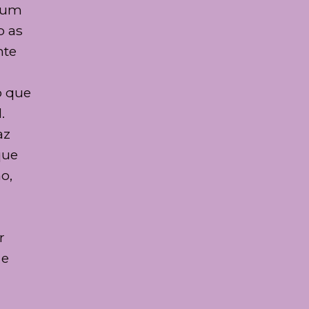
 num
o as
nte
o que
.
az
que
o,
r
 e