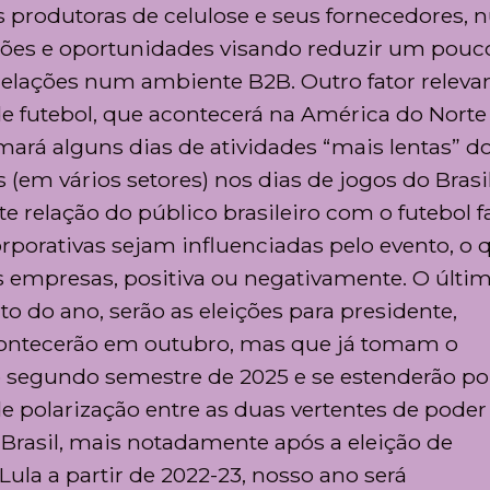
s produtoras de celulose e seus fornecedores,
xões e oportunidades visando reduzir um pouc
 relações num ambiente B2B. Outro fator releva
e futebol, que acontecerá na América do Norte
tomará alguns dias de atividades “mais lentas” d
 (em vários setores) nos dias de jogos do Brasil
e relação do público brasileiro com o futebol f
rporativas sejam influenciadas pelo evento, o 
 empresas, positiva ou negativamente. O últim
o do ano, serão as eleições para presidente,
contecerão em outubro, mas que já tomam o
 o segundo semestre de 2025 e se estenderão po
e polarização entre as duas vertentes de poder
o Brasil, mais notadamente após a eleição de
ula a partir de 2022-23, nosso ano será