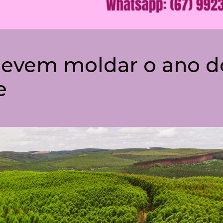
devem moldar o ano d
e