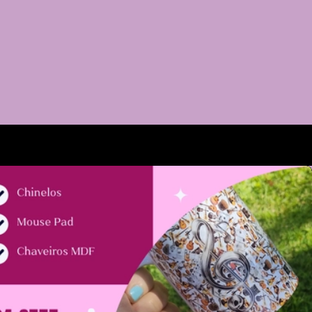
NO AR:
...
...