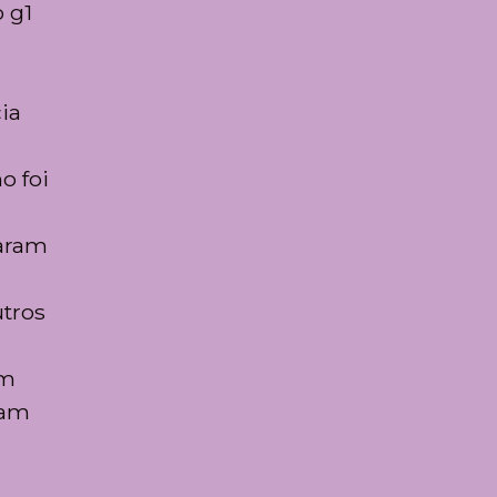
 g1
ia
o foi
saram
utros
am
ram