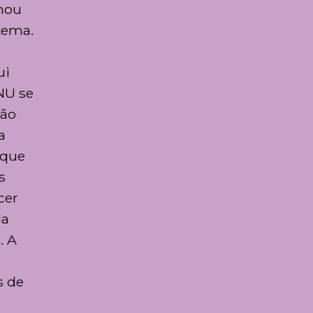
rmou
tema.
ui
NU se
hão
a
 que
s
cer
da
. A
s de