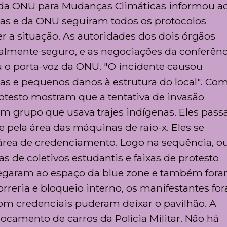
da ONU para Mudanças Climáticas informou ao
ras e da ONU seguiram todos os protocolos
r a situação. As autoridades dos dois órgãos
otalmente seguro, e as negociações da conferênc
o porta-voz da ONU. "O incidente causou
as e pequenos danos à estrutura do local". Com
rotesto mostram que a tentativa de invasão
 grupo que usava trajes indígenas. Eles pas
e pela área das máquinas de raio-x. Eles se
área de credenciamento. Logo na sequência, o
 de coletivos estudantis e faixas de protesto
chegaram ao espaço da blue zone e também for
rreria e bloqueio interno, os manifestantes fo
com credenciais puderam deixar o pavilhão. A
ocamento de carros da Polícia Militar. Não há