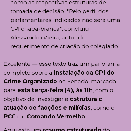
como as respectivas estruturas de
tomada de decisão. "Pelo perfil dos
parlamentares indicados não será uma
CPI chapa-branca", concluiu
Alessandro Vieira, autor do
requerimento de criação do colegiado.
O
Excelente — esse texto traz um panorama
ChatGPT
completo sobre a
instalação da CPI do
disse:
Crime Organizado
no Senado, marcada
para
esta terça-feira (4), às 11h
, com o
objetivo de investigar a
estrutura e
atuação de facções e milícias
, como o
PCC
e o
Comando Vermelho
.
Aqui está um
resumo estruturado
do