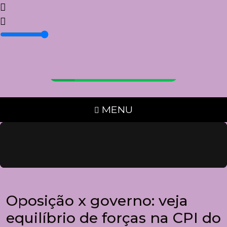
Fale conosco via Whatsapp:
+55 (67) 99244-9529
MENU
Oposição x governo: veja
equilíbrio de forças na CPI do