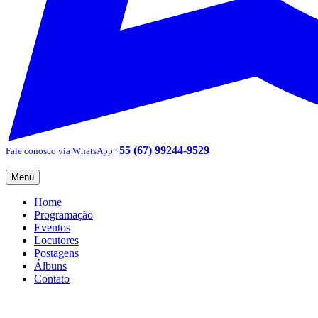
+55 (67) 99244-9529
Fale conosco via WhatsApp
Menu
Home
Programação
Eventos
Locutores
Postagens
Álbuns
Contato