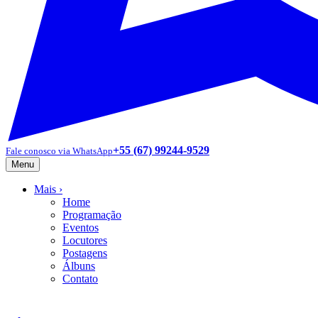
+55 (67) 99244-9529
Fale conosco via WhatsApp
Menu
Mais
›
Home
Programação
Eventos
Locutores
Postagens
Álbuns
Contato