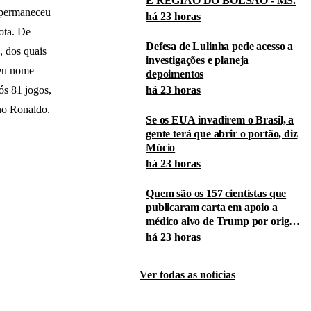
E REGIÃO DO BOLSÃO - MS.
e permaneceu
há 23 horas
ota. De
Defesa de Lulinha pede acesso a
, dos quais
investigações e planeja
seu nome
depoimentos
há 23 horas
s 81 jogos,
ano Ronaldo.
Se os EUA invadirem o Brasil, a
gente terá que abrir o portão, diz
Múcio
há 23 horas
Quem são os 157 cientistas que
publicaram carta em apoio a
médico alvo de Trump por origem
da covid
há 23 horas
Ver todas as notícias