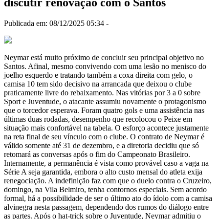
discutir renovação com o Santos
Publicada em: 08/12/2025 05:34 -
Neymar está muito próximo de concluir seu principal objetivo no
Santos. Afinal, mesmo convivendo com uma lesão no menisco do
joelho esquerdo e tratando também a coxa direita com gelo, o
camisa 10 tem sido decisivo na arrancada que deixou o clube
praticamente livre do rebaixamento. Nas vitórias por 3 a 0 sobre
Sport e Juventude, o atacante assumiu novamente o protagonismo
que o torcedor esperava. Foram quatro gols e uma assistência nas
últimas duas rodadas, desempenho que recolocou o Peixe em
situação mais confortável na tabela. O esforço acontece justamente
na reta final de seu vínculo com o clube. O contrato de Neymar é
válido somente até 31 de dezembro, e a diretoria decidiu que só
retomará as conversas após o fim do Campeonato Brasileiro.
Internamente, a permanência é vista como provável caso a vaga na
Série A seja garantida, embora o alto custo mensal do atleta exija
renegociação. A indefinição faz com que o duelo contra o Cruzeiro,
domingo, na Vila Belmiro, tenha contornos especiais. Sem acordo
formal, há a possibilidade de ser o último ato do ídolo com a camisa
alvinegra nesta passagem, dependendo dos rumos do diálogo entre
as partes. Após o hat-trick sobre o Juventude, Neymar admitiu o