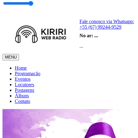
Fale conosco via Whatsapp:
+55 (67) 99244-9529
No ar:
...
...
MENU
Home
Programação
Eventos
Locutores
Postagens
Álbuns
Contato