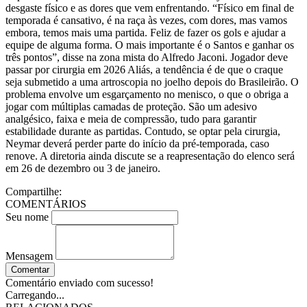
desgaste físico e as dores que vem enfrentando. “Físico em final de
temporada é cansativo, é na raça às vezes, com dores, mas vamos
embora, temos mais uma partida. Feliz de fazer os gols e ajudar a
equipe de alguma forma. O mais importante é o Santos e ganhar os
três pontos”, disse na zona mista do Alfredo Jaconi. Jogador deve
passar por cirurgia em 2026 Aliás, a tendência é de que o craque
seja submetido a uma artroscopia no joelho depois do Brasileirão. O
problema envolve um esgarçamento no menisco, o que o obriga a
jogar com múltiplas camadas de proteção. São um adesivo
analgésico, faixa e meia de compressão, tudo para garantir
estabilidade durante as partidas. Contudo, se optar pela cirurgia,
Neymar deverá perder parte do início da pré-temporada, caso
renove. A diretoria ainda discute se a reapresentação do elenco será
em 26 de dezembro ou 3 de janeiro.
Compartilhe:
COMENTÁRIOS
Seu nome
Mensagem
Comentar
Comentário enviado com sucesso!
Carregando...