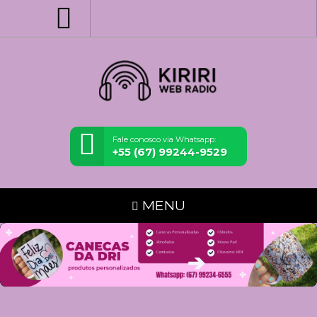
Fale conosco via Whatsapp:
+55 (67) 99244-9529
MENU