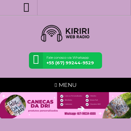
Fale conosco via Whatsapp:
+55 (67) 99244-9529
MENU