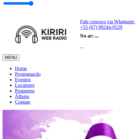
Fale conosco via Whatsapp:
+55 (67) 99244-9529
No ar:
...
...
MENU
Home
Programação
Eventos
Locutores
Postagens
Álbuns
Contato