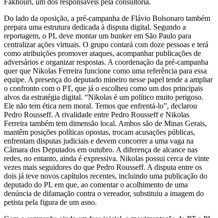
Fakhouri, um dos responsáveis pela consultoria.
Do lado da oposição, a pré-campanha de Flávio Bolsonaro também
prepara uma estrutura dedicada à disputa digital. Segundo a
reportagem, o PL deve montar um bunker em São Paulo para
centralizar ações virtuais. O grupo contará com doze pessoas e terá
como atribuições promover ataques, acompanhar publicações de
adversários e organizar respostas. A coordenação da pré-campanha
quer que Nikolas Ferreira funcione como uma referência para essa
equipe. A presença do deputado mineiro nesse papel tende a ampliar
o confronto com o PT, que já o escolheu como um dos principais
alvos da estratégia digital. “Nikolas é um político muito perigoso.
Ele não tem ética nem moral. Temos que enfrentá-lo”, declarou
Pedro Rousseff. A rivalidade entre Pedro Rousseff e Nikolas
Ferreira também tem dimensão local. Ambos são de Minas Gerais,
mantêm posições políticas opostas, trocam acusações públicas,
enfrentam disputas judiciais e devem concorrer a uma vaga na
Câmara dos Deputados em outubro. A diferença de alcance nas
redes, no entanto, ainda é expressiva. Nikolas possui cerca de vinte
vezes mais seguidores do que Pedro Rousseff. A disputa entre os
dois já teve novos capítulos recentes, incluindo uma publicação do
deputado do PL em que, ao comentar o acolhimento de uma
denúncia de difamação contra o vereador, substituiu a imagem do
petista pela figura de um asno.