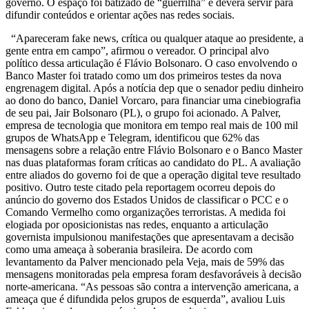
governo. O espaço foi batizado de “guerrilha” e deverá servir para
difundir conteúdos e orientar ações nas redes sociais.
“Apareceram fake news, crítica ou qualquer ataque ao presidente, a
gente entra em campo”, afirmou o vereador. O principal alvo
político dessa articulação é Flávio Bolsonaro. O caso envolvendo o
Banco Master foi tratado como um dos primeiros testes da nova
engrenagem digital. Após a notícia dep que o senador pediu dinheiro
ao dono do banco, Daniel Vorcaro, para financiar uma cinebiografia
de seu pai, Jair Bolsonaro (PL), o grupo foi acionado. A Palver,
empresa de tecnologia que monitora em tempo real mais de 100 mil
grupos de WhatsApp e Telegram, identificou que 62% das
mensagens sobre a relação entre Flávio Bolsonaro e o Banco Master
nas duas plataformas foram críticas ao candidato do PL. A avaliação
entre aliados do governo foi de que a operação digital teve resultado
positivo. Outro teste citado pela reportagem ocorreu depois do
anúncio do governo dos Estados Unidos de classificar o PCC e o
Comando Vermelho como organizações terroristas. A medida foi
elogiada por oposicionistas nas redes, enquanto a articulação
governista impulsionou manifestações que apresentavam a decisão
como uma ameaça à soberania brasileira. De acordo com
levantamento da Palver mencionado pela Veja, mais de 59% das
mensagens monitoradas pela empresa foram desfavoráveis à decisão
norte-americana. “As pessoas são contra a intervenção americana, a
ameaça que é difundida pelos grupos de esquerda”, avaliou Luis