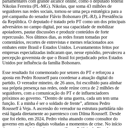
parlamentares com grande alcance online, como o deputado federal
Nikolas Ferreira (PL-MG). Nikolas, que soma 43 milhões de
seguidores nas redes sociais, tornou-se uma peça estratégica para a
pré-campanha do senador Flávio Bolsonaro (PL-RJ), à Presidência
da República. O deputado é tratado pelo PT como um dos principais
adversários no campo digital, por sua capacidade de mobilizar
apoiadores, pautar discussões e produzir conteúdos de forte
repercussão. Nos últimos dias, as redes foram tomadas por
comentários, recortes de entrevistas e memes relacionados aos
embates entre Brasil e Estados Unidos. Levantamentos feitos por
empresas especializadas indicaram que, nesse episódio, prevaleceu a
percepção governista de que o Brasil foi prejudicado pelos Estados
Unidos por influência da família Bolsonaro.
Esse resultado foi comemorado por setores do PT e reforçou a
aposta em Pedro Rousseff para coordenar a atuação digital do
partido. O vereador mineiro, de 26 anos, foi escolhido para alinhar
sua própria presença nas redes, onde reúne cerca de 2 milhões de
seguidores, com a comunicação do PT e de influenciadores
próximos ao governo. “Dentro de uma guerra, cada um tem uma
função. E a minha é ser o soldado de frente”, afirmou Pedro
Rousseff à Veja. A ascensão do vereador na estrutura partidária não
está ligada diretamente ao parentesco com Dilma Rousseff. Desde
que foi eleito, em 2024, Pedro vinha atuando como consultor do
governo em ações digitais voltadas a momentos de crise. No início