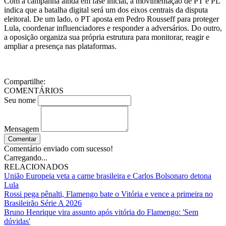
Com a campanha ainda em fase inicial, a movimentação de PT e PL
indica que a batalha digital será um dos eixos centrais da disputa
eleitoral. De um lado, o PT aposta em Pedro Rousseff para proteger
Lula, coordenar influenciadores e responder a adversários. Do outro,
a oposição organiza sua própria estrutura para monitorar, reagir e
ampliar a presença nas plataformas.
Compartilhe:
COMENTÁRIOS
Seu nome
Mensagem
Comentar
Comentário enviado com sucesso!
Carregando...
RELACIONADOS
União Europeia veta a carne brasileira e Carlos Bolsonaro detona
Lula
Rossi pega pênalti, Flamengo bate o Vitória e vence a primeira no
Brasileirão Série A 2026
Bruno Henrique vira assunto após vitória do Flamengo: 'Sem
dúvidas'