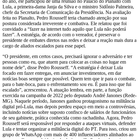
do ano, ele participou de uma reunião no Palácio do Planalto com
Lula, a primeira-dama Janja da Silva e o ministro Sidônio Palmeira,
chefe da Secretaria de Comunicação da Presidência. Na avaliação
feita no Planalto, Pedro Rousseff teria chamado atenção por sua
postura considerada irreverente e combativa. Ele relatou que foi
convidado a “fazer na internet tudo aquilo que Lula não poderá
fazer”. A estratégia, de acordo com o vereador, é preservar o
presidente de embates diretos nas redes e deixar a reação mais dura a
cargo de aliados escalados para esse papel.
“O presidente, em certos casos, precisará ignorar o adversário e ter
pessoas como eu, que atuem para colocar as coisas no lugar em
nome dele”, disse Pedro Rousseff. “A estratégia é deixar Lula
focado em fazer entregas, em anunciar investimentos, em dar
notícias boas sempre que possível. Quem tem que ir para o combate,
para o bate-boca, para o enfrentamento sou eu. É para isso que fui
escalado”, acrescentou. A atuação lembra, em parte, a função
exercida na campanha de 2022 pelo deputado André Janones (Rede-
MG). Naquele período, Janones ganhou protagonismo na militância
digital pró-Lula, mas depois perdeu espaço em meio a controvérsias,
incluindo notícias sobre suposto confisco de salários de funcionários
de seu gabinete, prática conhecida como rachadinha. Agora, Pedro
Rousseff será responsável por responder a ataques virtuais, defender
Lula e tentar organizar a militância digital do PT. Para isso, criou um
grupo de WhatsApp com mais de 400 influenciadores alinhados ao