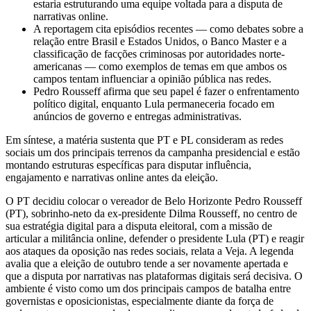
estaria estruturando uma equipe voltada para a disputa de
narrativas online.
A reportagem cita episódios recentes — como debates sobre a
relação entre Brasil e Estados Unidos, o Banco Master e a
classificação de facções criminosas por autoridades norte-
americanas — como exemplos de temas em que ambos os
campos tentam influenciar a opinião pública nas redes.
Pedro Rousseff afirma que seu papel é fazer o enfrentamento
político digital, enquanto Lula permaneceria focado em
anúncios de governo e entregas administrativas.
Em síntese, a matéria sustenta que PT e PL consideram as redes
sociais um dos principais terrenos da campanha presidencial e estão
montando estruturas específicas para disputar influência,
engajamento e narrativas online antes da eleição.
O PT decidiu colocar o vereador de Belo Horizonte Pedro Rousseff
(PT), sobrinho-neto da ex-presidente Dilma Rousseff, no centro de
sua estratégia digital para a disputa eleitoral, com a missão de
articular a militância online, defender o presidente Lula (PT) e reagir
aos ataques da oposição nas redes sociais, relata a Veja. A legenda
avalia que a eleição de outubro tende a ser novamente apertada e
que a disputa por narrativas nas plataformas digitais será decisiva. O
ambiente é visto como um dos principais campos de batalha entre
governistas e oposicionistas, especialmente diante da força de