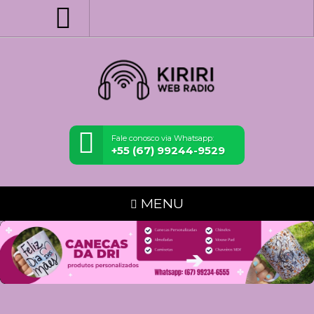
Fale conosco via Whatsapp:
+55 (67) 99244-9529
MENU