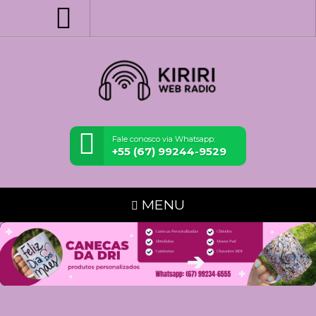
Fale conosco via Whatsapp:
+55 (67) 99244-9529
MENU