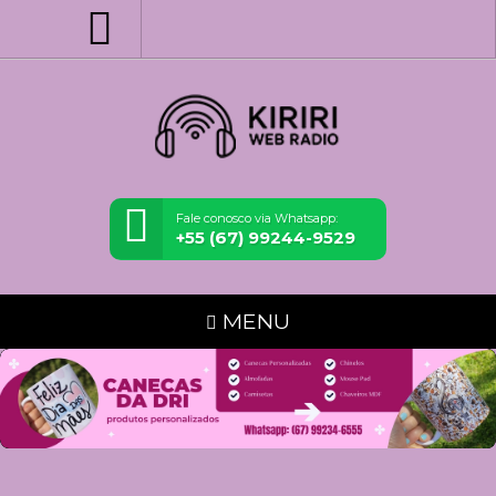
Fale conosco via Whatsapp:
+55 (67) 99244-9529
MENU