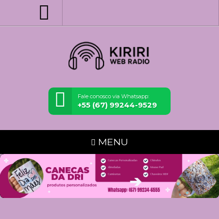
Fale conosco via Whatsapp:
+55 (67) 99244-9529
MENU