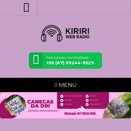
Fale conosco via Whatsapp:
+55 (67) 99244-9529
MENU