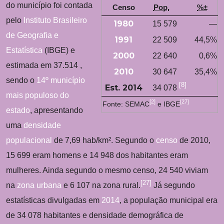
do município foi contada
Censo
Pop.
%±
pelo
Instituto Brasileiro
1980
15 579
—
de Geografia e
1991
22 509
44,5%
Estatística
(IBGE) e
2000
22 640
0,6%
estimada em 37.514 ,
2010
30 647
35,4%
sendo o
14º município
[
8
]
Est. 2014
34 078
mais populoso do
[
2
]
[
27
]
Fonte: SEMAC
e IBGE
estado
, apresentando
uma
densidade
populacional
de 7,69 hab/km². Segundo o
censo
de 2010,
15 699 eram homens e 14 948 dos habitantes eram
mulheres. Ainda segundo o mesmo censo, 24 540 viviam
[
27
]
na
zona urbana
e 6 107 na zona rural.
Já segundo
estatísticas divulgadas em
2014
, a população municipal era
de 34 078 habitantes e densidade demográfica de