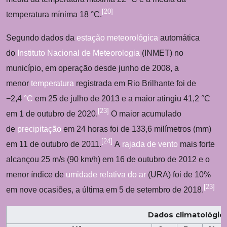
[
20
]
temperatura mínima 18 °C.
Segundo dados da
estação meteorológica
automática
do
Instituto Nacional de Meteorologia
(INMET) no
município, em operação desde junho de 2008, a
menor
temperatura
registrada em Rio Brilhante foi de
−2,4
°C
em 25 de julho de 2013 e a maior atingiu 41,2 °C
[
23
]
em 1 de outubro de 2020.
O maior acumulado
de
precipitação
em 24 horas foi de 133,6 milímetros (mm)
[
24
]
em 11 de outubro de 2011.
A
rajada de vento
mais forte
alcançou 25 m/s (90 km/h) em 16 de outubro de 2012 e o
menor índice de
umidade relativa do ar
(URA) foi de 10%
[
23
]
em nove ocasiões, a última em 5 de setembro de 2018.
Dados climatológico