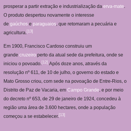
prosperar a partir extração e industrialização da
erva-mate
.
O produto despertou novamente o interesse
de
gaúchos
e
paraguaios
, que retomaram a pecuária e
[
13
]
agricultura.
Em 1900, Francisco Cardoso construiu um
grande
cruzeiro
perto da atual sede da prefeitura, onde se
[
12
]
iniciou o povoado.
Após doze anos, através da
resolução nº 611, de 10 de julho, o governo do estado e
Mato Grosso criou, com sede na povoação de Entre-Rios, o
Distrito de Paz de Vacaria, em
Campo Grande
, e por meio
do decreto nº 653, de 29 de janeiro de 1924, concedeu à
região uma área de 3.600 hectares, onde a população
[
13
]
começou a se estabelecer.