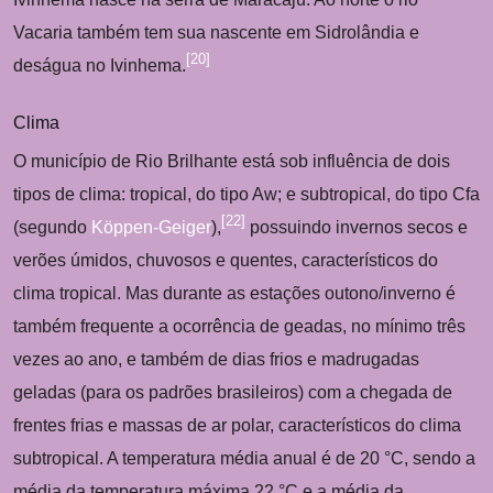
Vacaria também tem sua nascente em Sidrolândia e
[
20
]
deságua no Ivinhema.
Clima
O município de Rio Brilhante está sob influência de dois
tipos de clima: tropical, do tipo Aw; e subtropical, do tipo Cfa
[
22
]
(segundo
Köppen-Geiger
),
possuindo invernos secos e
verões úmidos, chuvosos e quentes, característicos do
clima tropical. Mas durante as estações outono/inverno é
também frequente a ocorrência de geadas, no mínimo três
vezes ao ano, e também de dias frios e madrugadas
geladas (para os padrões brasileiros) com a chegada de
frentes frias e massas de ar polar, característicos do clima
subtropical. A temperatura média anual é de 20 °C, sendo a
média da temperatura máxima 22 °C e a média da