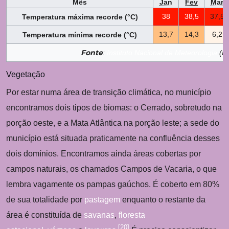
Mês
Jan
Fev
Mar
Temperatura máxima recorde (°C)
38
38,5
37,5
Temperatura mínima recorde (°C)
13,7
14,3
6,2
Fonte
:
Instituto Nacional de Meteorologia
(IN
Vegetação
Por estar numa área de transição climática, no município
encontramos dois tipos de biomas: o Cerrado, sobretudo na
porção oeste, e a Mata Atlântica na porção leste; a sede do
município está situada praticamente na confluência desses
dois domínios. Encontramos ainda áreas cobertas por
campos naturais, os chamados Campos de Vacaria, o que
lembra vagamente os pampas gaúchos. É coberto em 80%
de sua totalidade por
pastagem
enquanto o restante da
área é constituída de
savanas
,
floresta
[
20
]