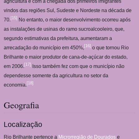
agricultura e com a chegada dos primeiros imigrantes
vindos das regiões Sul, Sudeste e Nordeste na década de
[
15
]
70.
No entanto, o maior desenvolvimento ocorreu após
as instalações de usinas do ramo sucroalcooleiro, que,
segundo estimativas da prefeitura, aumentaram a
[
16
]
arrecadação do município em 450%,
o que tornou Rio
Brilhante o maior produtor de cana-de-açúcar do estado,
[
17
]
em 2006.
Isso também fez com que o município não
dependesse somente da agricultura no setor da
[
18
]
economia.
Geografia
Localização
Rio Brilhante pertence a
Microrregião de Dourados
e