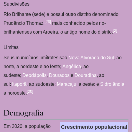
Subdivisões
Rio Brilhante (sede) e possui outro distrito denominado
[
26
]
Prudêncio Thomaz,
mais conhecido pelos rio-
[
2
]
brilhantenses com Aroeira, o antigo nome do distrito.
Limites
Seus municípios limítrofes são
Nova Alvorada do Sul
, ao
norte, a nordeste e ao leste;
Angélica
, ao
sudeste;
Deodápolis
,
Dourados
e
Douradina
, ao
sul;
Itaporã
, ao sudoeste;
Maracaju
, a oeste; e
Sidrolândia
,
[
20
]
a noroeste.
Demografia
Em 2020, a população
Crescimento populacional