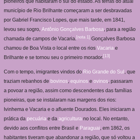
pioneiros que habitaram o sul do estado. As terras do atual
município de Rio Brilhante começaram a ser desbravadas
por Gabriel Francisco Lopes, que mais tarde, em 1841,
levou seu sogro,
Antônio Gonçalves Barbosa
, para a região
[
nota 1
]
chamada de campos de Vacaria.
Gonçalves Barbosa
chamou de Boa Vista o local entre os rios
Vacaria
e
[
13
]
Brilhante e se tornou seu o primeiro morador.
Com o tempo, imigrantes vindos do
Rio Grande do Sul
, que
traziam rebanhos de
bovinos
,
equinos
e
ovinos
, passaram
a povoar a região, assim como descendentes das famílias
pioneiras, que se instalaram nas margens dos rios:
Ivinhema e Vacaria e o afluente Dourados. Eles iniciaram a
prática da
pecuária
e da
agricultura
no local. No entanto,
devido aos conflitos entre Brasil e
Paraguai
, em 1862, os
habitantes tiveram que abandonar a região, que só voltou a