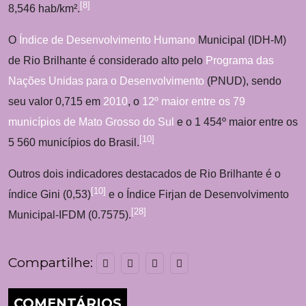
[
8
]
8,546 hab/km².
O
Índice de Desenvolvimento Humano
Municipal (IDH-M)
de Rio Brilhante é considerado alto pelo
Programa das
Nações Unidas para o Desenvolvimento
(PNUD), sendo
seu valor 0,715 em
2010
, o
12º maior entre os 79
municípios de Mato Grosso do Sul
e o 1 454º maior entre os
[
10
]
5 560 municípios do Brasil.
Outros dois indicadores destacados de Rio Brilhante é o
[
10
]
índice Gini (0,53)
e o Índice Firjan de Desenvolvimento
[
28
]
Municipal-IFDM (0.7575).
Compartilhe:
COMENTÁRIOS