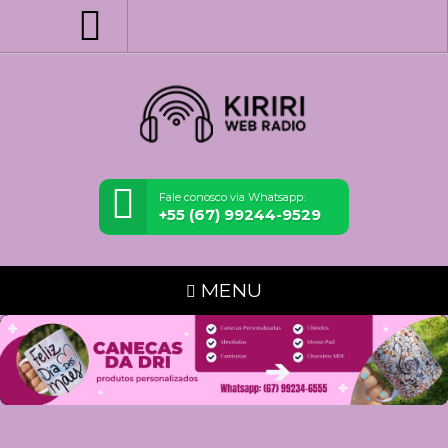
Fale conosco via Whatsapp:
+55 (67) 99244-9529
MENU