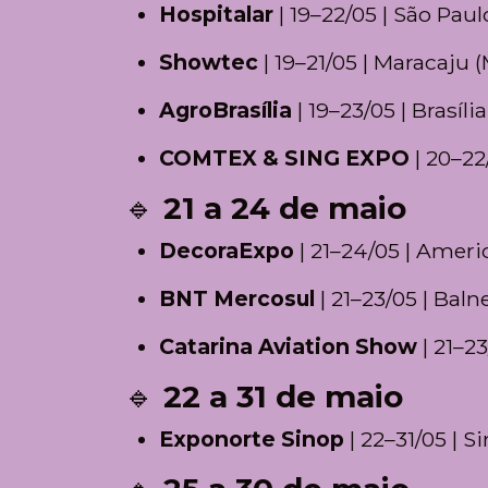
Hospitalar
| 19–22/05 | São Paul
Showtec
| 19–21/05 | Maracaju 
AgroBrasília
| 19–23/05 | Brasíli
COMTEX & SING EXPO
| 20–22
🔹
21 a 24 de maio
DecoraExpo
| 21–24/05 | Ameri
BNT Mercosul
| 21–23/05 | Bal
Catarina Aviation Show
| 21–2
🔹
22 a 31 de maio
Exponorte Sinop
| 22–31/05 | S