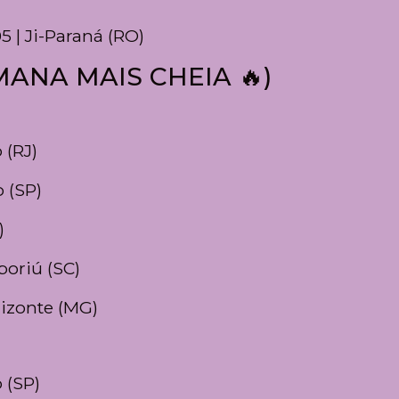
5 | Ji-Paraná (RO)
ANA MAIS CHEIA 🔥)
 (RJ)
 (SP)
)
oriú (SC)
rizonte (MG)
 (SP)