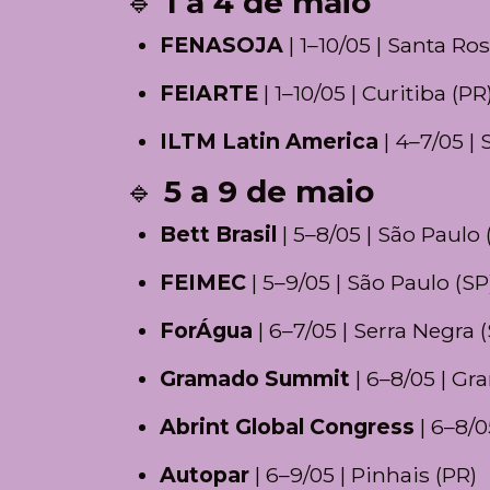
🔹
1 a 4 de maio
FENASOJA
| 1–10/05 | Santa Ros
FEIARTE
| 1–10/05 | Curitiba (PR
ILTM Latin America
| 4–7/05 | 
🔹
5 a 9 de maio
Bett Brasil
| 5–8/05 | São Paulo 
FEIMEC
| 5–9/05 | São Paulo (SP
ForÁgua
| 6–7/05 | Serra Negra 
Gramado Summit
| 6–8/05 | Gr
Abrint Global Congress
| 6–8/0
Autopar
| 6–9/05 | Pinhais (PR)