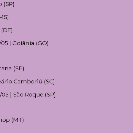
o (SP)
(MS)
a (DF)
/05 | Goiânia (GO)
cana (SP)
neário Camboriú (SC)
3/05 | São Roque (SP)
inop (MT)