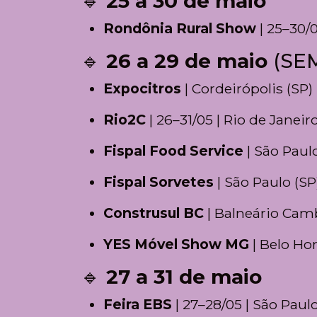
🔹
25 a 30 de maio
Rondônia Rural Show
| 25–30/0
🔹
26 a 29 de maio
(SEM
Expocitros
| Cordeirópolis (SP)
Rio2C
| 26–31/05 | Rio de Janeiro
Fispal Food Service
| São Paulo
Fispal Sorvetes
| São Paulo (SP
Construsul BC
| Balneário Camb
YES Móvel Show MG
| Belo Ho
🔹
27 a 31 de maio
Feira EBS
| 27–28/05 | São Paulo